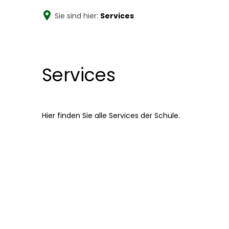
Sie sind hier:
Services
Willkommen an d
Albert Schweitzer Realschule Plus K
Services
Services
Hier finden Sie alle Services der Schule.