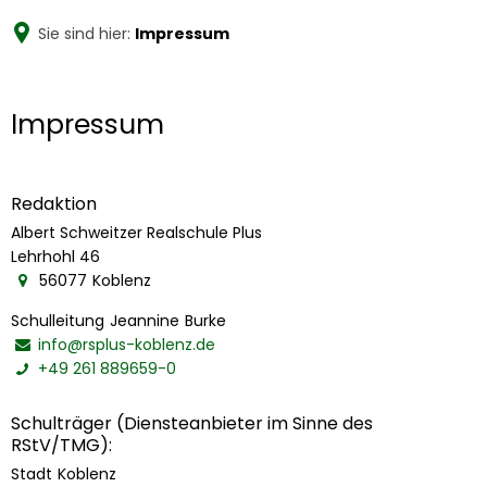
Willkommen an
Sie sind hier:
Impressum
der ASR+
Impressum
Impressum
Redaktion
Albert Schweitzer Realschule Plus
Albert Schweitzer Realschule
Lehrhohl 46
56077
Koblenz
Schulleitung
Jeannine
Burke
Schulleitung Jeannine Burke
info@rsplus-koblenz.de
+49 261 889659-0
Schulträger (Diensteanbieter im Sinne des
RStV/TMG):
Stadt
Koblenz
Stadt Koblenz